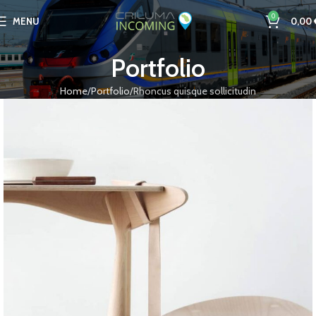
0
MENU
0,00
Portfolio
Home
Portfolio
Rhoncus quisque sollicitudin